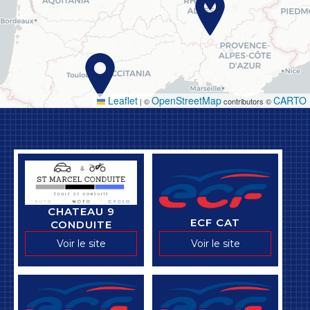
Code Postal
Ville
Leaflet
OpenStreetMap
CARTO
|
©
contributors ©
Votre message
*
CHATEAU 9
ECF CAT
CONDUITE
Voir le site
Voir le site