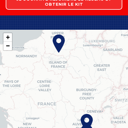
OBTENIR LE KIT
Prénom
*
+
Nom
*
−
E-mail
*
Téléphone