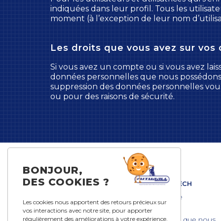
indiquées dans leur profil. Tous les utilisa
moment (à l’exception de leur nom d’utilisat
Les droits que vous avez sur vos
Si vous avez un compte ou si vous avez lai
données personnelles que nous possédons à
suppression des données personnelles vous 
ou pour des raisons de sécurité.
BONJOUR,
DES COOKIES ?
FUTURALL TECH
Notre histoire
Les cookies nous apportent des retours précieux sur
Notre projet
vos interactions avec notre site, pour apporter
régulièrement des améliorations à votre expérience.
Les véhicules que nous