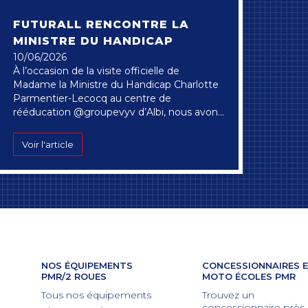
FUTURALL RENCONTRE LA
MINISTRE DU HANDICAP
10/06/2026
À l’occasion de la visite officielle de
Madame la Ministre du Handicap Charlotte
Parmentier-Lecocq au centre de
rééducation @groupevyv d’Albi, nous avons
eu l’honneur de présenter notre moto-
école adaptée aux personnes à mobilité
Voir l'article
réduite (PMR).
NOS ÉQUIPEMENTS
CONCESSIONNAIRES 
PMR/2 ROUES
MOTO ÉCOLES PMR
Tous nos équipements
Trouvez un
concessionnaire près