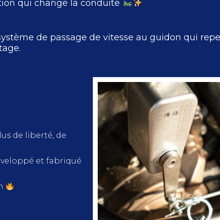
tion qui change la conduite
stème de passage de vitesse au guidon qui repens
otage.
us de liberté, de
veloppé et fabriqué
on