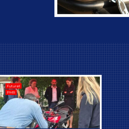
Futurall
PMR